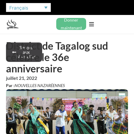
Français
Donner
maintenant
District de Tagalog sud
Retour
aux
célèbre le 36e
Nouvelles
anniversaire
juillet 21, 2022
Par :
NOUVELLES NAZARÉENNES