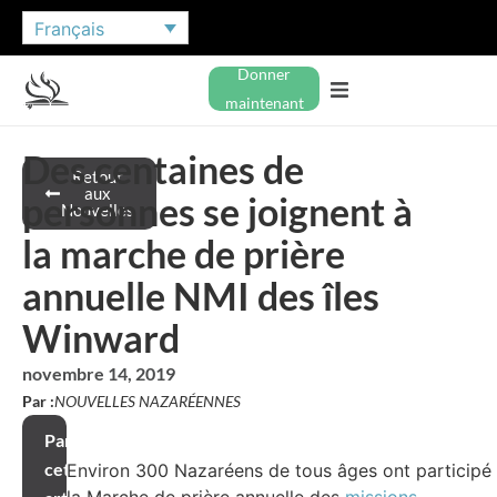
Français
Donner
maintenant
Des centaines de
Retour
aux
personnes se joignent à
Nouvelles
la marche de prière
annuelle NMI des îles
Winward
novembre 14, 2019
Par :
NOUVELLES NAZARÉENNES
Partager
cet
Environ 300 Nazaréens de tous âges ont participé