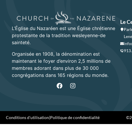
Le C
L’Église du Nazaréen est une Église chrétienne
Park
protestante de la tradition wesleyenne-de
Lene
sainteté.
info
913
Organisée en 1908, la dénomination est
maintenant le foyer d’environ 2,5 millions de
membres adorant dans plus de 30 000
congrégations dans 165 régions du monde.
Conditions d'utilisation
|
Politique de confidentialité
©20