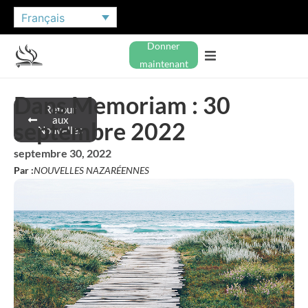
Français
Donner
maintenant
Dans Memoriam : 30
Retour
aux
septembre 2022
Nouvelles
septembre 30, 2022
Par :
NOUVELLES NAZARÉENNES