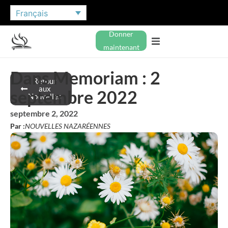
Français
Donner
maintenant
Dans Memoriam : 2
Retour
aux
septembre 2022
Nouvelles
septembre 2, 2022
Par :
NOUVELLES NAZARÉENNES