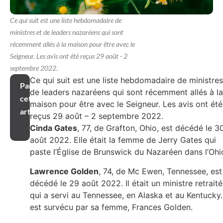
Ce qui suit est une liste hebdomadaire de
ministres et de leaders nazaréens qui sont
récemment allés à la maison pour être avec le
Seigneur. Les avis ont été reçus 29 août - 2
septembre 2022.
Ce qui suit est une liste hebdomadaire de ministres
Partager
de leaders nazaréens qui sont récemment allés à la
cet
maison pour être avec le Seigneur. Les avis ont été
article
reçus 29 août – 2 septembre 2022.
Cinda Gates
, 77, de Grafton, Ohio, est décédé le 3
août 2022. Elle était la femme de Jerry Gates qui
paste l’Église de Brunswick du Nazaréen dans l’Ohi
Lawrence Golden
, 74, de Mc Ewen, Tennessee, est
décédé le 29 août 2022. Il était un ministre retraité
qui a servi au Tennessee, en Alaska et au Kentucky. 
est survécu par sa femme, Frances Golden.