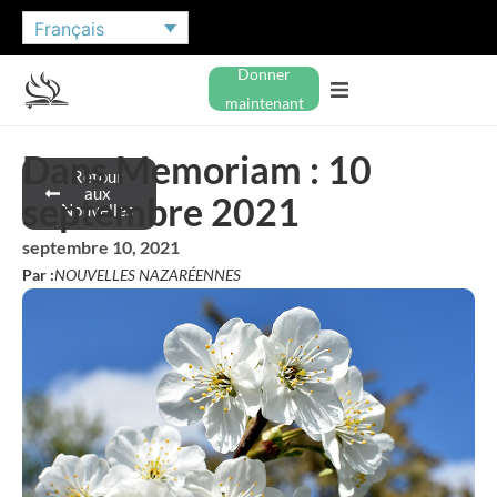
Français
Donner
maintenant
Dans Memoriam : 10
Retour
aux
septembre 2021
Nouvelles
septembre 10, 2021
Par :
NOUVELLES NAZARÉENNES