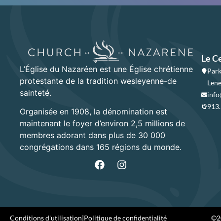
Le C
L’Église du Nazaréen est une Église chrétienne
Park
protestante de la tradition wesleyenne-de
Lene
sainteté.
info
913
Organisée en 1908, la dénomination est
maintenant le foyer d’environ 2,5 millions de
membres adorant dans plus de 30 000
congrégations dans 165 régions du monde.
Conditions d'utilisation
|
Politique de confidentialité
©20