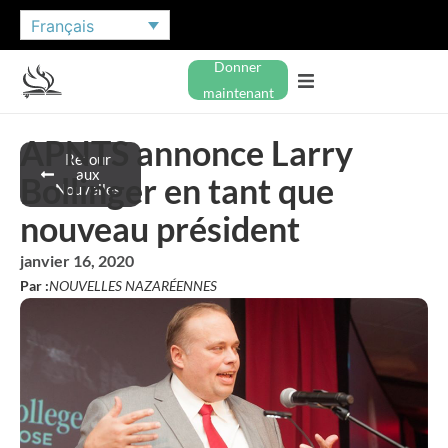
Français
Donner
maintenant
APNTS annonce Larry
Retour
aux
Bollinger en tant que
Nouvelles
nouveau président
janvier 16, 2020
Par :
NOUVELLES NAZARÉENNES