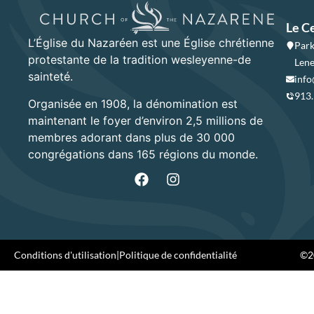
Le C
L’Église du Nazaréen est une Église chrétienne
Park
protestante de la tradition wesleyenne-de
Lene
sainteté.
info
913
Organisée en 1908, la dénomination est
maintenant le foyer d’environ 2,5 millions de
membres adorant dans plus de 30 000
congrégations dans 165 régions du monde.
Conditions d'utilisation
|
Politique de confidentialité
©20