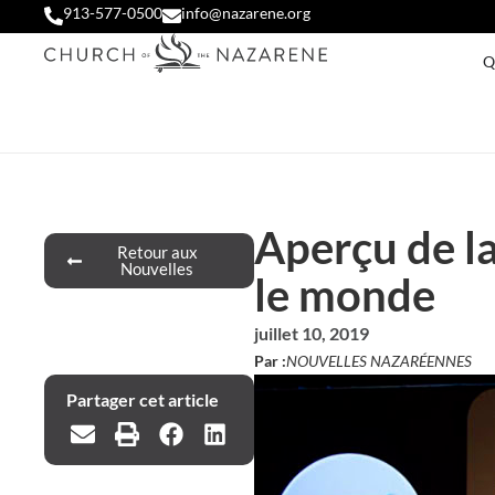
913-577-0500
info@nazarene.org
Q
Aperçu de la
Retour aux
Nouvelles
le monde
juillet 10, 2019
Par :
NOUVELLES NAZARÉENNES
Partager cet article