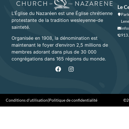
Le C
L’Église du Nazaréen est une Église chrétienne
Park
protestante de la tradition wesleyenne-de
Lene
sainteté.
info
913
Organisée en 1908, la dénomination est
maintenant le foyer d’environ 2,5 millions de
membres adorant dans plus de 30 000
congrégations dans 165 régions du monde.
Conditions d'utilisation
|
Politique de confidentialité
©20