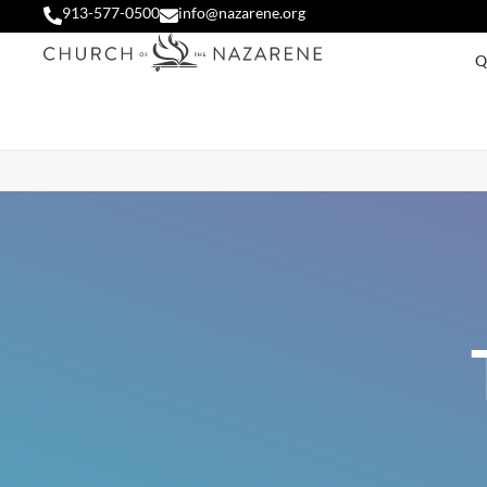
913-577-0500
info@nazarene.org
Q