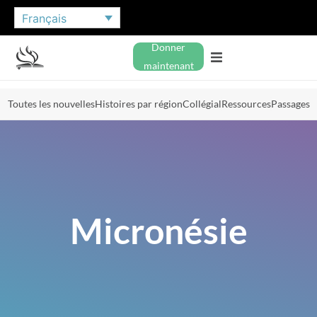
Français
Donner
maintenant
Toutes les nouvelles
Histoires par région
Collégial
Ressources
Passages
Micronésie