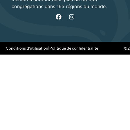
congrégations dans 165 régions du monde.
Conditions d'utilisation
|
Politique de confidentialité
©20