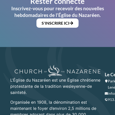
Rester connecté
Inscrivez-vous pour recevoir des nouvelles
hebdomadaires de l'Église du Nazaréen.
S'INSCRIRE ICI
Le C
L’Église du Nazaréen est une Église chrétienne
Park
protestante de la tradition wesleyenne-de
Lene
sainteté.
info
913
Organisée en 1908, la dénomination est
maintenant le foyer d’environ 2,5 millions de
membres adorant dans plus de 30 000