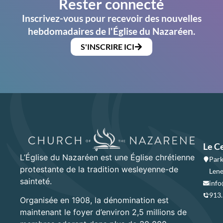
Rester connecté
Inscrivez-vous pour recevoir des nouvelles
hebdomadaires de l'Église du Nazaréen.
S'INSCRIRE ICI
Le C
L’Église du Nazaréen est une Église chrétienne
Park
protestante de la tradition wesleyenne-de
Lene
sainteté.
info
913
Organisée en 1908, la dénomination est
maintenant le foyer d’environ 2,5 millions de