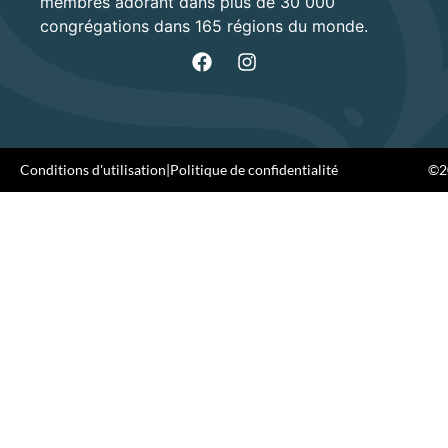
membres adorant dans plus de 30 000
congrégations dans 165 régions du monde.
Conditions d'utilisation
|
Politique de confidentialité
©20