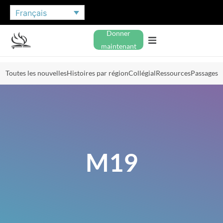
Français
Donner
maintenant
Toutes les nouvelles
Histoires par région
Collégial
Ressources
Passages
M19