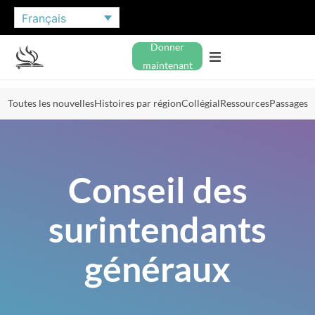
Français
Donner
maintenant
Toutes les nouvelles
Histoires par région
Collégial
Ressources
Passages
Conseil des
surintendants
généraux