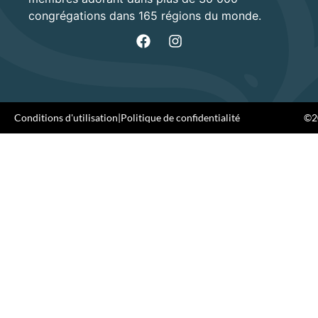
congrégations dans 165 régions du monde.
Conditions d'utilisation
|
Politique de confidentialité
©20