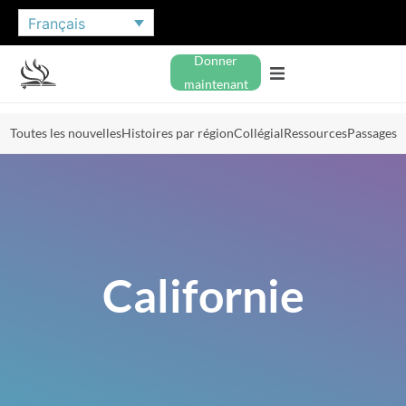
Français
Donner
maintenant
Toutes les nouvelles
Histoires par région
Collégial
Ressources
Passages
Californie