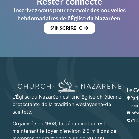
Rester connecté
Inscrivez-vous pour recevoir des nouvelles
hebdomadaires de l'Église du Nazaréen.
S'INSCRIRE ICI
Le C
L’Église du Nazaréen est une Église chrétienne
Park
protestante de la tradition wesleyenne-de
Lene
sainteté.
info
913
Organisée en 1908, la dénomination est
maintenant le foyer d’environ 2,5 millions de
membres adorant dans plus de 30 000