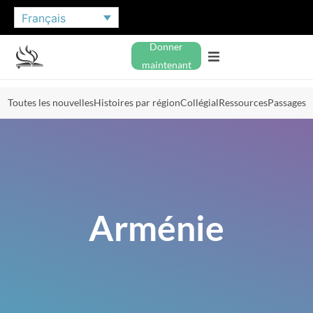
Français
Donner
maintenant
Toutes les nouvelles
Histoires par région
Collégial
Ressources
Passages
Arménie