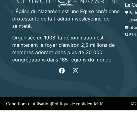
Le C
L’Église du Nazaréen est une Église chrétienne
Park
protestante de la tradition wesleyenne-de
Lene
sainteté.
info
913
Organisée en 1908, la dénomination est
maintenant le foyer d’environ 2,5 millions de
membres adorant dans plus de 30 000
congrégations dans 165 régions du monde.
Conditions d'utilisation
|
Politique de confidentialité
©20