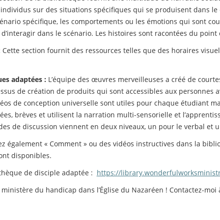
ndividus sur des situations spécifiques qui se produisent dans le c
ario spécifique, les comportements ou les émotions qui sont cou
’interagir dans le scénario. Les histoires sont racontées du point 
:
Cette section fournit des ressources telles que des horaires visuel
ues adaptées :
L’équipe des œuvres merveilleuses a créé de courtes v
ssus de création de produits qui sont accessibles aux personnes av
idéos de conception universelle sont utiles pour chaque étudiant ma
s, brèves et utilisent la narration multi-sensorielle et l’apprentis
des de discussion viennent en deux niveaux, un pour le verbal et u
ez également « Comment » ou des vidéos instructives dans la bibl
sont disponibles.
othèque de disciple adaptée :
https://library.wonderfulworksministr
e ministère du handicap dans l’Église du Nazaréen ! Contactez-moi