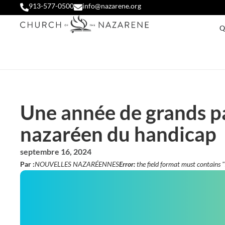
913-577-0500
info@nazarene.org
Q
Une année de grands pa
nazaréen du handicap
septembre 16, 2024
Par :
NOUVELLES NAZARÉENNES
Error:
the field format must contains 