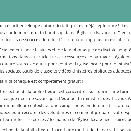
n esprit enveloppé autour du fait qu’il est déjà septembre ! Il est d
ney sur le ministère du handicap dans l’Église du Nazaréen. Dieu a
dre les ressources du ministère du handicap plus accessibles à l’
ciellement lancé le site Web de la Bibliothèque de disciple adapté
ormations dans cet article sur ces ressources. Je partagerai égaleme
a quatre sources d’outils pour équiper l’Église locale pour le minis
ts sociaux, outils de classe et vidéos d’histoires bibliques adaptées
 la bibliothèque est complètement gratuit !
te section de la bibliothèque est concentrée sur fournir une format
s ce que nous ne savons pas. L’équipe du ministère des Travaux W
nir un meilleur contexte et une compréhension du ministère du han
vidéos pour recruter des volontaires et comment préparer votre Ég
 fournir les ressources / formation de l’Église locale nécessaires 
section de la bibliothèque fournit une multitude de narratifs socia