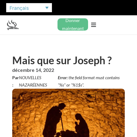
Français
Donner
maintenant
Mais que sur Joseph ?
décembre 14, 2022
Par
NOUVELLES
Error:
the field format must contains
:
NAZARÉENNES
"%s" or "%1$s".