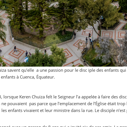
za savent qu’elle a une passion pour le disc iple des enfants qu
x enfants à Cuenca, Équateur.
rsque Keren Chuiza felt le Seigneur l’a appelée à faire des discip
ais ne pouvaient pas parce que l’emplacement de l’Église était t
 les enfants vivaient et leur ministre dans la rue. Le disciple n’est 
ncé avec un garçon de 8 ans qui a invité six de ses amis. La premi