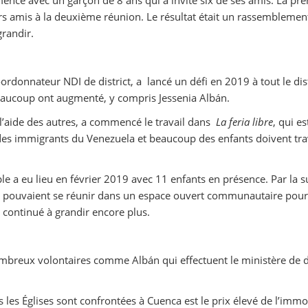
rs amis à la deuxième réunion. Le résultat était un rassemblement
grandir.
rdonnateur NDI de district, a lancé un défi en 2019 à tout le distri
eaucoup ont augmenté, y compris Jessenia Albán.
l’aide des autres, a commencé le travail dans
La feria libre
, qui e
des immigrants du Venezuela et beaucoup des enfants doivent trav
 a eu lieu en février 2019 avec 11 enfants en présence. Par la sui
s pouvaient se réunir dans un espace ouvert communautaire pour jo
continué à grandir encore plus.
ombreux volontaires comme Albán qui effectuent le ministère de dis
 les Églises sont confrontées à Cuenca est le prix élevé de l’immob