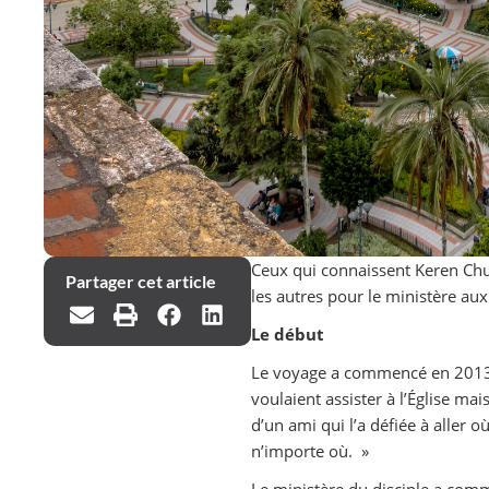
Ceux qui connaissent Keren Chui
Partager cet article
les autres pour le ministère au
Le début
Le voyage a commencé en 2013, lo
voulaient assister à l’Église m
d’un ami qui l’a défiée à aller où
n’importe où. »
Le ministère du disciple a comme