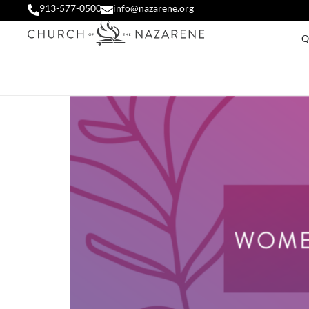
913-577-0500
info@nazarene.org
Q