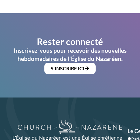
Rester connecté
Inscrivez-vous pour recevoir des nouvelles
hebdomadaires de l'Église du Nazaréen.
S'INSCRIRE ICI
Le C
L’Église du Nazaréen est une Église chrétienne
Park