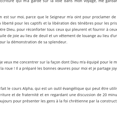
’Écriture qui m’a gardé sur la voie dans mon voyage, me garda
in est sur moi, parce que le Seigneur m’a oint pour proclamer de 
 liberté pour les captifs et la libération des ténèbres pour les pr
tre Dieu, pour réconforter tous ceux qui pleurent et fournir à ce
uile de joie au lieu de deuil et un vêtement de louange au lieu d’un
our la démonstration de sa splendeur.
je veux me concentrer sur la façon dont Dieu m’a équipé pour le mi
er la roue ! Il a préparé les bonnes œuvres pour moi et je partage 
ait le cours Alpha, qui est un outil évangélique qui peut être util
riture et de fraternité et en regardant une discussion de 20 minut
oujours pour présenter les gens à la foi chrétienne par la construct