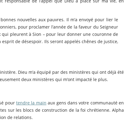
nt responsable de l’appel que Dieu a placé sur ma vie, en
bonnes nouvelles aux pauvres. Il m’a envoyé pour lier le
isonniers, pour proclamer l’année de la faveur du Seigneur
ux qui pleurent à Sion – pour leur donner une couronne de
 esprit de désespoir. Ils seront appelés chênes de justice,
nistère. Dieu m’a équipé par des ministères qui ont déjà été
joyeusement deux ministères qui m’ont impacté le plus.
isé pour
tendre la main
aux gens dans votre communauté en
es sur les blocs de construction de la foi chrétienne. Alpha
ion de relations.