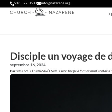
913-577-0500
info@nazarene.org
Q
Disciple un voyage de 
septembre 16, 2024
Par :
NOUVELLES NAZARÉENNES
Error:
the field format must contains 