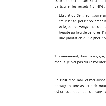
Deuxièmement, Isaïe 61 a été l
particulier les versets 1-3 (NIV) :
L’Esprit du Seigneur souvera
cœur brisé, pour proclamer la
et le jour de vengeance de no
beauté au lieu de cendres, l’h
une plantation du Seigneur p
Troisièmement, dans ce voyage, 
établis. Je n’ai pas dû réinvent
En 1998, mon mari et moi avons f
partageant une assiette de nour
est un outil que nous utilisons t