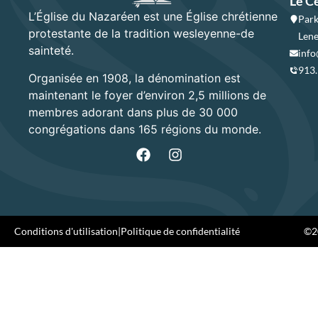
Le C
L’Église du Nazaréen est une Église chrétienne
Park
protestante de la tradition wesleyenne-de
Lene
sainteté.
info
913
Organisée en 1908, la dénomination est
maintenant le foyer d’environ 2,5 millions de
membres adorant dans plus de 30 000
congrégations dans 165 régions du monde.
Conditions d'utilisation
|
Politique de confidentialité
©20