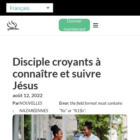
Français
Donner
maintenant
Disciple croyants à
connaître et suivre
Jésus
août 12, 2022
Par
NOUVELLES
Error:
the field format must contains
:
NAZARÉENNES
"%s" or "%1$s".