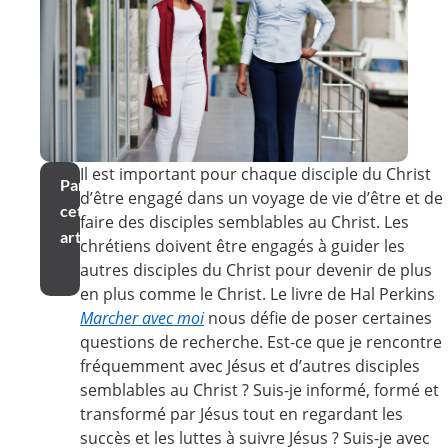
Il est important pour chaque disciple du Christ
Partager
d’être engagé dans un voyage de vie d’être et de
cet
faire des disciples semblables au Christ. Les
article
chrétiens doivent être engagés à guider les
autres disciples du Christ pour devenir de plus
en plus comme le Christ. Le livre de Hal Perkins
Marcher avec moi
nous défie de poser certaines
questions de recherche. Est-ce que je rencontre
fréquemment avec Jésus et d’autres disciples
semblables au Christ ? Suis-je informé, formé et
transformé par Jésus tout en regardant les
succès et les luttes à suivre Jésus ? Suis-je avec