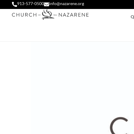
913-577-0500
info@nazarene.org
Q