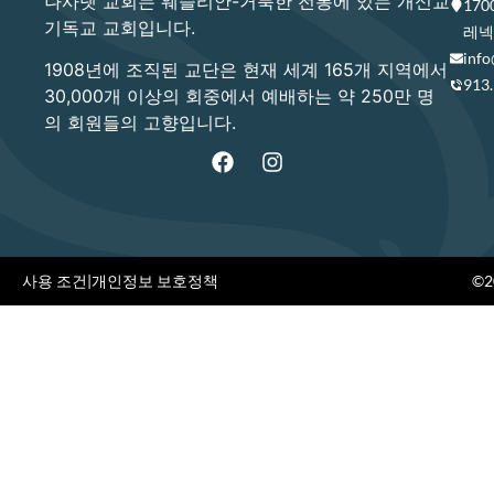
나사렛 교회는 웨슬리안-거룩한 전통에 있는 개신교
17
기독교 교회입니다.
레넥사
info
1908년에 조직된 교단은 현재 세계 165개 지역에서
913
30,000개 이상의 회중에서 예배하는 약 250만 명
의 회원들의 고향입니다.
사용 조건
|
개인정보 보호정책
©20