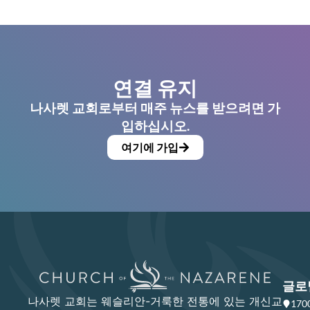
연결 유지
나사렛 교회로부터 매주 뉴스를 받으려면 가
입하십시오.
여기에 가입
글로
나사렛 교회는 웨슬리안-거룩한 전통에 있는 개신교
17