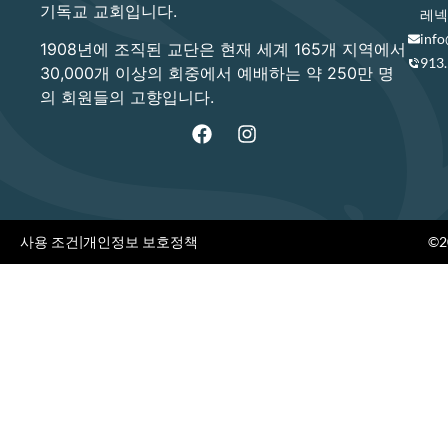
기독교 교회입니다.
레넥사
info
1908년에 조직된 교단은 현재 세계 165개 지역에서
913
30,000개 이상의 회중에서 예배하는 약 250만 명
의 회원들의 고향입니다.
사용 조건
|
개인정보 보호정책
©20