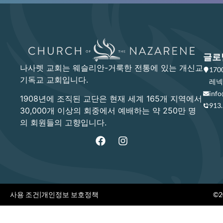
글로
나사렛 교회는 웨슬리안-거룩한 전통에 있는 개신교
17
기독교 교회입니다.
레넥사
info
1908년에 조직된 교단은 현재 세계 165개 지역에서
913
30,000개 이상의 회중에서 예배하는 약 250만 명
의 회원들의 고향입니다.
사용 조건
|
개인정보 보호정책
©20