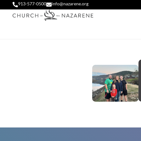
913-577-0500
info@nazarene.org