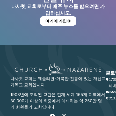
나사렛 교회로부터 매주 뉴스를 받으려면 가
입하십시오.
여기에 가입
글로
나사렛 교회는 웨슬리안-거룩한 전통에 있는 개신교
17
기독교 교회입니다.
레넥사
info
1908년에 조직된 교단은 현재 세계 165개 지역에서
913
30,000개 이상의 회중에서 예배하는 약 250만 명
의 회원들의 고향입니다.