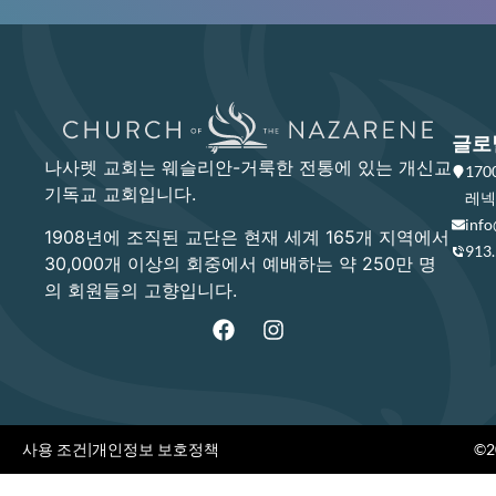
글로
나사렛 교회는 웨슬리안-거룩한 전통에 있는 개신교
17
기독교 교회입니다.
레넥사
info
1908년에 조직된 교단은 현재 세계 165개 지역에서
913
30,000개 이상의 회중에서 예배하는 약 250만 명
의 회원들의 고향입니다.
사용 조건
|
개인정보 보호정책
©20