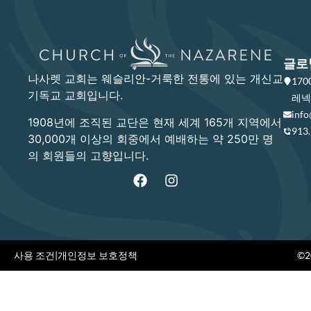
글로
나사렛 교회는 웨슬리안-거룩한 전통에 있는 개신교
17
기독교 교회입니다.
레넥사
info
1908년에 조직된 교단은 현재 세계 165개 지역에서
913
30,000개 이상의 회중에서 예배하는 약 250만 명
의 회원들의 고향입니다.
사용 조건
|
개인정보 보호정책
©20