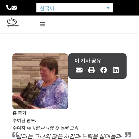
한국어
이 기사 공유
홈 국가:
수여된 연도:
수여자:
데이턴 나사렛 첫 번째 교회
“셜리는 그녀의 많은 시간과 노력을 십대들과