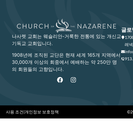
글로
나사렛 교회는 웨슬리안-거룩한 전통에 있는 개신교
17
기독교 교회입니다.
레넥사
info
1908년에 조직된 교단은 현재 세계 165개 지역에서
913
30,000개 이상의 회중에서 예배하는 약 250만 명
의 회원들의 고향입니다.
사용 조건
|
개인정보 보호정책
©20