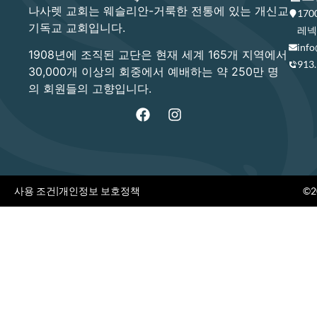
나사렛 교회는 웨슬리안-거룩한 전통에 있는 개신교
17
기독교 교회입니다.
레넥사
info
1908년에 조직된 교단은 현재 세계 165개 지역에서
913
30,000개 이상의 회중에서 예배하는 약 250만 명
의 회원들의 고향입니다.
사용 조건
|
개인정보 보호정책
©20