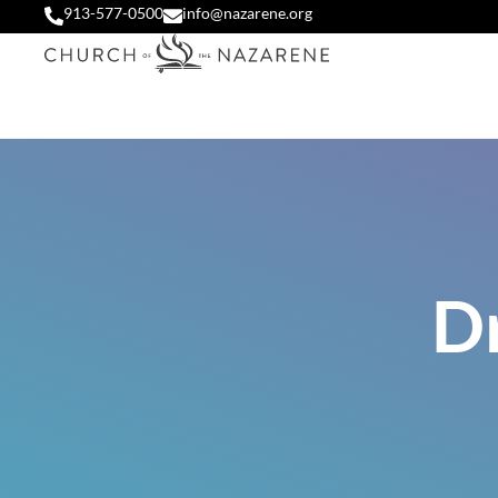
913-577-0500
info@nazarene.org
Dr