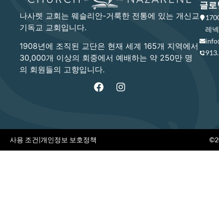
글로
나사렛 교회는 웨슬리안-거룩한 전통에 있는 개신교
17
기독교 교회입니다.
레넥사
info
1908년에 조직된 교단은 현재 세계 165개 지역에서
913
30,000개 이상의 회중에서 예배하는 약 250만 명
의 회원들의 고향입니다.
사용 조건
|
개인정보 보호정책
©20