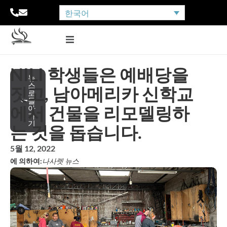
한국어
NILI 학생들은 예배당을
뉴
스
짓고, 남아메리카 신학교
로
돌
에서 건물을 리모델링하
아
가
기
는 것을 돕습니다.
5월 12, 2022
에 의하여:
나사렛 뉴스