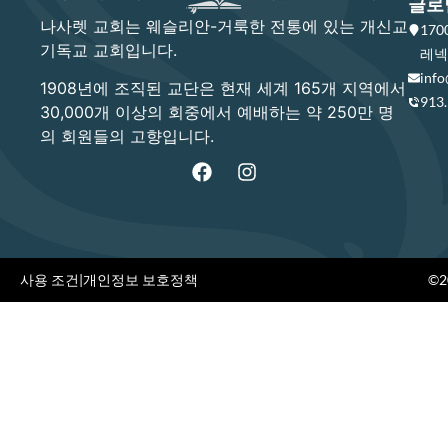
글로
나사렛 교회는 웨슬리안-거룩한 전통에 있는 개신교
17
기독교 교회입니다.
레넥사
info
1908년에 조직된 교단은 현재 세계 165개 지역에서
913
30,000개 이상의 회중에서 예배하는 약 250만 명
의 회원들의 고향입니다.
사용 조건
|
개인정보 보호정책
©20