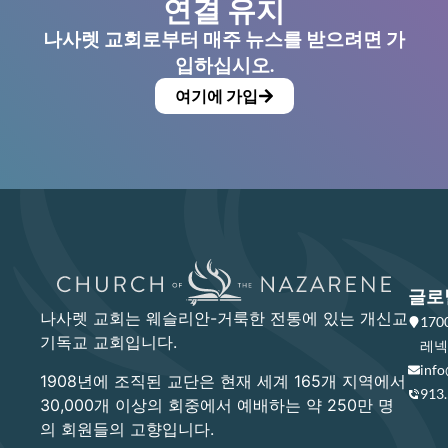
연결 유지
나사렛 교회로부터 매주 뉴스를 받으려면 가
입하십시오.
여기에 가입
글로
나사렛 교회는 웨슬리안-거룩한 전통에 있는 개신교
17
기독교 교회입니다.
레넥사
info
1908년에 조직된 교단은 현재 세계 165개 지역에서
913
30,000개 이상의 회중에서 예배하는 약 250만 명
의 회원들의 고향입니다.