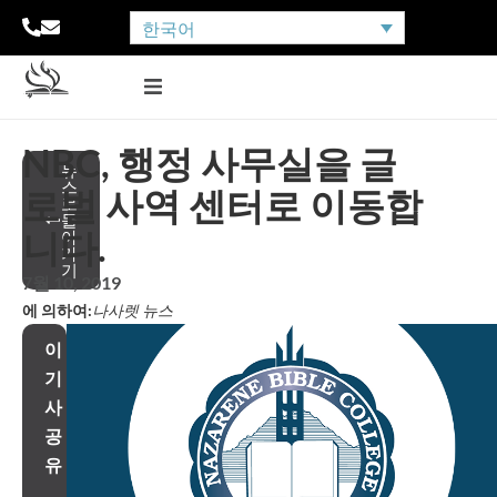
한국어
NBC, 행정 사무실을 글
뉴
스
로벌 사역 센터로 이동합
로
돌
니다.
아
가
기
7월 10, 2019
에 의하여:
나사렛 뉴스
이
기
사
공
유