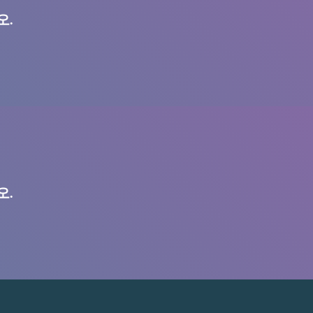
오.
오.