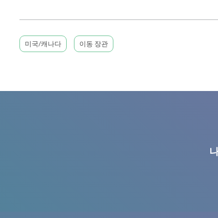
미국/캐나다
이동 장관
나