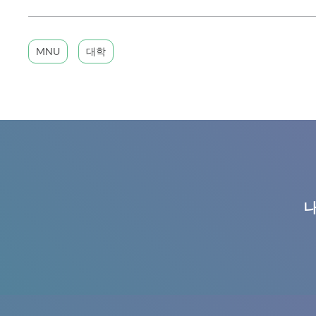
MNU
대학
나