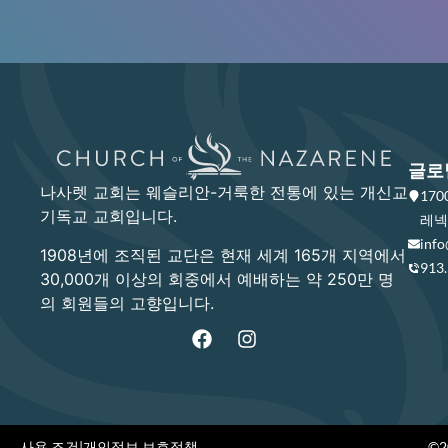
글로
나사렛 교회는 웨슬리안-거룩한 전통에 있는 개신교
17
기독교 교회입니다.
레넥사
info
1908년에 조직된 교단은 현재 세계 165개 지역에서
913
30,000개 이상의 회중에서 예배하는 약 250만 명
의 회원들의 고향입니다.
사용 조건
|
개인정보 보호정책
©20