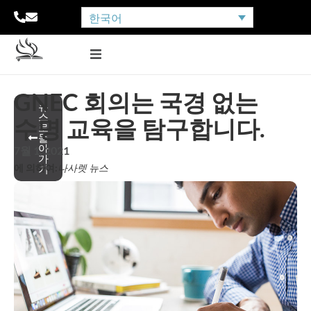
한국어
GNEC 회의는 국경 없는
뉴
스
수명 교육을 탐구합니다.
로
돌
아
7월 1, 2021
가
에 의하여:
나사렛 뉴스
기