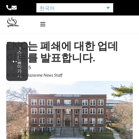
한국어
ENC는 폐쇄에 대한 업데
뉴
스
이트를 발표합니다.
로
돌
아
5월 5, 2025
가
에 의하여:
Nazarene News Staff
기