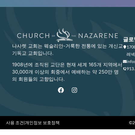
글로
나사렛 교회는 웨슬리안-거룩한 전통에 있는 개신교
17
기독교 교회입니다.
레넥사
info
1908년에 조직된 교단은 현재 세계 165개 지역에서
913
30,000개 이상의 회중에서 예배하는 약 250만 명
의 회원들의 고향입니다.
사용 조건
|
개인정보 보호정책
©20