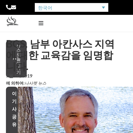
한국어
BGS, 남부 아칸사스 지역
뉴
스
에 대한 교육감을 임명합
로
돌
니다.
아
가
기
7월 10, 2019
에 의하여:
나사렛 뉴스
이
기
사
공
유