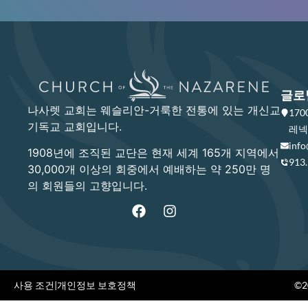
글로
나사렛 교회는 웨슬리안-거룩한 전통에 있는 개신교
17
기독교 교회입니다.
레넥사
info
1908년에 조직된 교단은 현재 세계 165개 지역에서
913
30,000개 이상의 회중에서 예배하는 약 250만 명
의 회원들의 고향입니다.
사용 조건
|
개인정보 보호정책
©20