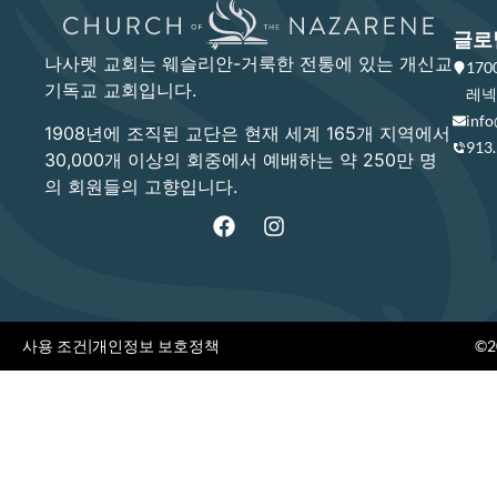
글로
나사렛 교회는 웨슬리안-거룩한 전통에 있는 개신교
17
기독교 교회입니다.
레넥사
info
1908년에 조직된 교단은 현재 세계 165개 지역에서
913
30,000개 이상의 회중에서 예배하는 약 250만 명
의 회원들의 고향입니다.
사용 조건
|
개인정보 보호정책
©20