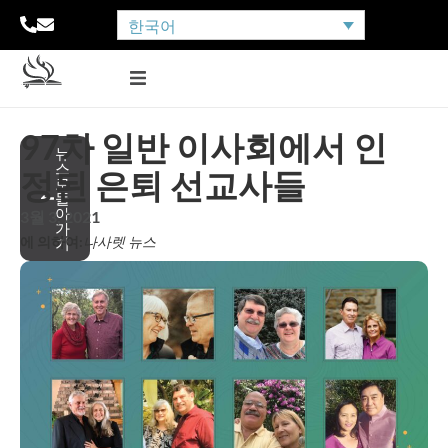
한국어
97차 일반 이사회에서 인
뉴
스
정된 은퇴 선교사들
로
돌
아
3월 3, 2021
가
에 의하여:
나사렛 뉴스
기