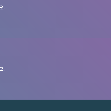
오.
오.