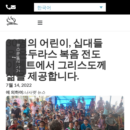
한국어
30명의 어린이, 십대들
뉴
스
은 온두라스 복음 전도
로
돌
이벤트에서 그리스도께
아
가
기
삶을 제공합니다.
7월 14, 2022
에 의하여:
나사렛 뉴스