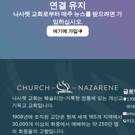
연결 유지
나사렛 교회로부터 매주 뉴스를 받으려면 가
입하십시오.
여기에 가입
글로
나사렛 교회는 웨슬리안-거룩한 전통에 있는 개신교
17
기독교 교회입니다.
레넥사
info
1908년에 조직된 교단은 현재 세계 165개 지역에서
913
30,000개 이상의 회중에서 예배하는 약 250만 명
의 회원들의 고향입니다.