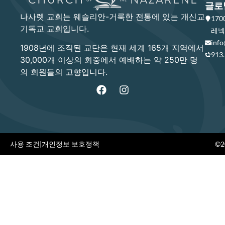
글로
나사렛 교회는 웨슬리안-거룩한 전통에 있는 개신교
17
기독교 교회입니다.
레넥사
info
1908년에 조직된 교단은 현재 세계 165개 지역에서
913
30,000개 이상의 회중에서 예배하는 약 250만 명
의 회원들의 고향입니다.
사용 조건
|
개인정보 보호정책
©20