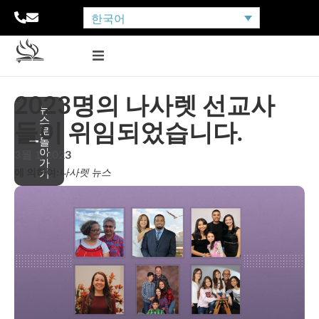
한국어
2023명의 나사렛 선교사
뉴
스
들이 위임되었습니다.
로
돌
아
3월 1, 2023
가
에 의하여:
나사렛 뉴스
기