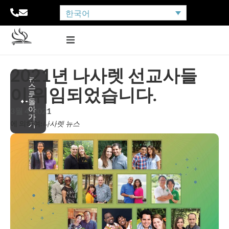
한국어
2021년 나사렛 선교사들
뉴
스
이 위임되었습니다.
로
돌
아
3월 4, 2021
가
에 의하여:
나사렛 뉴스
기