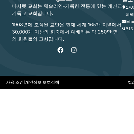
나사렛 교회는 웨슬리안-거룩한 전통에 있는 개신교
17
기독교 교회입니다.
레넥사
info
1908년에 조직된 교단은 현재 세계 165개 지역에서
913
30,000개 이상의 회중에서 예배하는 약 250만 명
의 회원들의 고향입니다.
사용 조건
|
개인정보 보호정책
©20