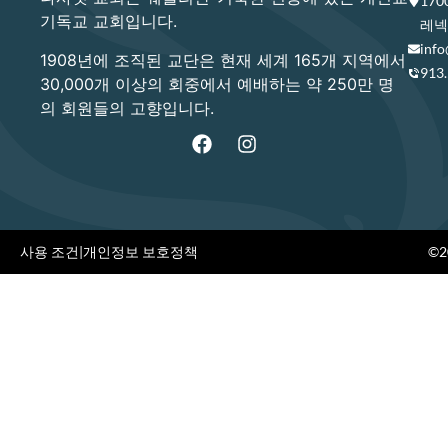
17
기독교 교회입니다.
레넥사
info
1908년에 조직된 교단은 현재 세계 165개 지역에서
913
30,000개 이상의 회중에서 예배하는 약 250만 명
의 회원들의 고향입니다.
사용 조건
|
개인정보 보호정책
©20