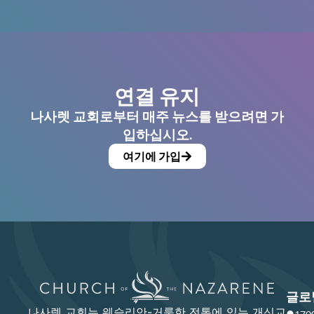
연결 유지
나사렛 교회로부터 매주 뉴스를 받으려면 가
입하십시오.
여기에 가입
글로
나사렛 교회는 웨슬리안-거룩한 전통에 있는 개신교