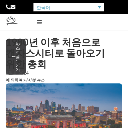
한국어
1980년 이후 처음으로
뉴
스
캔자스시티로 돌아오기
로
돌
위한 총회
아
가
기
8월 8, 2024
에 의하여:
나사렛 뉴스