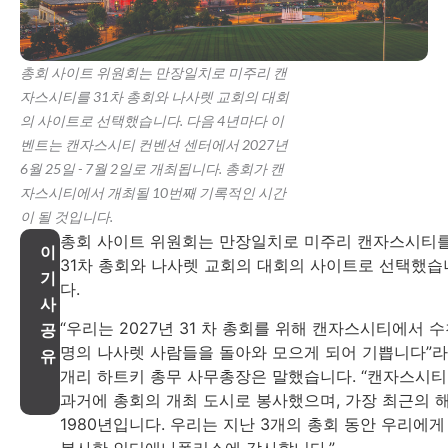
총회 사이트 위원회는 만장일치로 미주리 캔
자스시티를 31차 총회와 나사렛 교회의 대회
의 사이트로 선택했습니다. 다음 4년마다 이
벤트는 캔자스시티 컨벤션 센터에서 2027년
6월 25일 - 7월 2일로 개최됩니다. 총회가 캔
자스시티에서 개최될 10번째 기록적인 시간
이 될 것입니다.
총회 사이트 위원회는 만장일치로 미주리 캔자스시티
이
31차 총회와 나사렛 교회의 대회의 사이트로 선택했습
기
다.
사
“우리는 2027년 31 차 총회를 위해 캔자스시티에서 
공
명의 나사렛 사람들을 돌아와 모으게 되어 기쁩니다”
유
개리 하트키 총무 사무총장은 말했습니다. “캔자스시
과거에 총회의 개최 도시로 봉사했으며, 가장 최근의 
1980년입니다. 우리는 지난 3개의 총회 동안 우리에게
봉사한 인디애나폴리스에 감사합니다.”