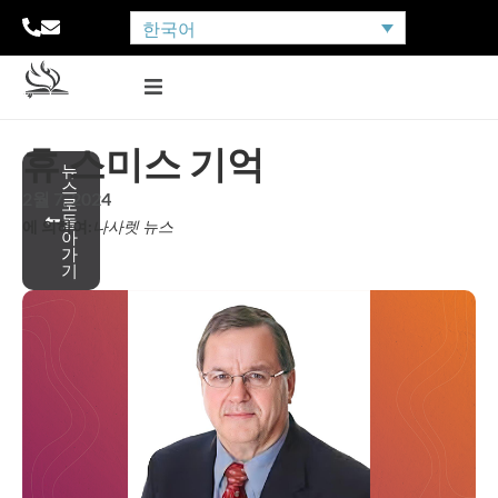
한국어
휴 스미스 기억
뉴
스
2월 7, 2024
로
돌
에 의하여:
나사렛 뉴스
아
가
기