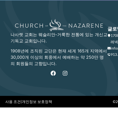
글로
나사렛 교회는 웨슬리안-거룩한 전통에 있는 개신교
17
기독교 교회입니다.
레넥사
info
1908년에 조직된 교단은 현재 세계 165개 지역에서
913
30,000개 이상의 회중에서 예배하는 약 250만 명
의 회원들의 고향입니다.
사용 조건
|
개인정보 보호정책
©20