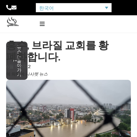
한국어
홍수, 브라질 교회를 황
뉴
스
폐화합니다.
로
돌
아
6월 9, 2022
가
에 의하여:
나사렛 뉴스
기