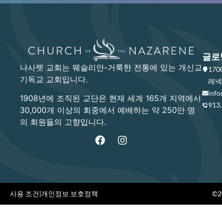
글로
나사렛 교회는 웨슬리안-거룩한 전통에 있는 개신교
17
기독교 교회입니다.
레넥사
info
1908년에 조직된 교단은 현재 세계 165개 지역에서
913
30,000개 이상의 회중에서 예배하는 약 250만 명
의 회원들의 고향입니다.
사용 조건
|
개인정보 보호정책
©20