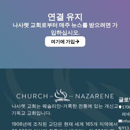
연결 유지
나사렛 교회로부터 매주 뉴스를 받으려면 가
입하십시오.
여기에 가입
글로
나사렛 교회는 웨슬리안-거룩한 전통에 있는 개신교
17
기독교 교회입니다.
레넥사
info
1908년에 조직된 교단은 현재 세계 165개 지역에서
913