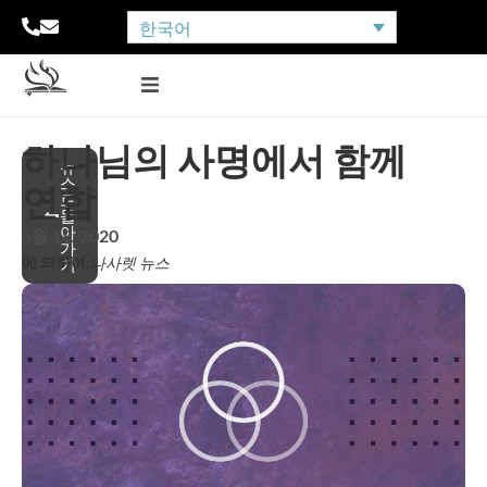
한국어
하나님의 사명에서 함께
뉴
스
연합
로
돌
아
6월 18, 2020
가
에 의하여:
나사렛 뉴스
기